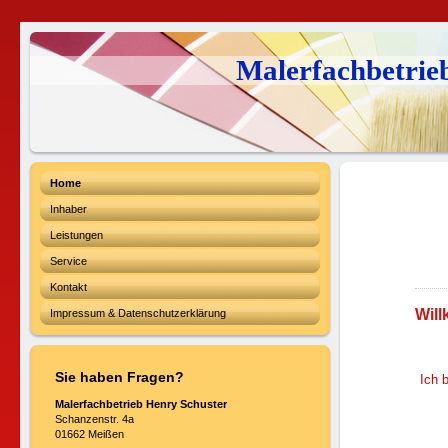
Malerfachbetrie
Home
Inhaber
Leistungen
Service
Kontakt
Wil
Impressum & Datenschutzerklärung
Sie haben Fragen?
Ich 
Malerfachbetrieb Henry Schuster
Schanzenstr. 4a
01662 Meißen