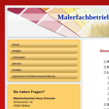
Malerfachbetrie
Home
Site
Inhaber
Leistungen
H
Service
I
Kontakt
L
Impressum & Datenschutzerklärung
Sie haben Fragen?
Malerfachbetrieb Henry Schuster
Schanzenstr. 4a
S
01662 Meißen